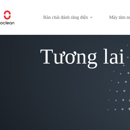
Chuyển
đến
nội
Bàn chải đánh răng điện
Máy tăm n
dung
Tương lai