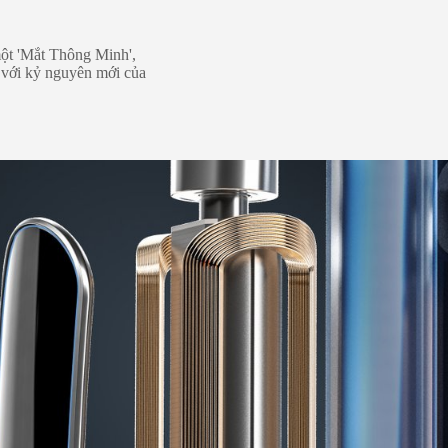
một 'Mắt Thông Minh',
 với kỷ nguyên mới của