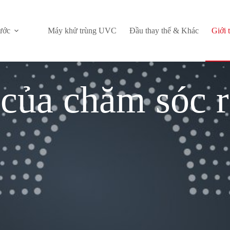
ước
Máy khử trùng UVC
Đầu thay thế & Khác
Giới 
 của chăm sóc 